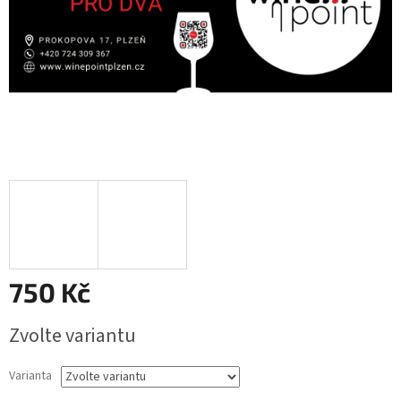
750 Kč
Měrná
Zvolte variantu
cena:
Varianta