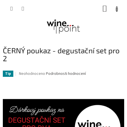
Přejít
NÁKUP
na
obsah
KOŠÍK
ČERNÝ poukaz - degustační set pro
2
Průměrné
Neohodnoceno
Podrobnosti hodnocení
Tip
hodnocení
produktu
je
0,0
z
5
hvězdiček.