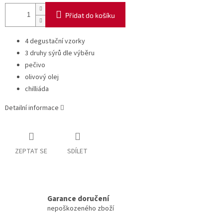
Přidat do košíku
4 degustační vzorky
3 druhy sýrů dle výběru
pečivo
olivový olej
chilliáda
Detailní informace
ZEPTAT SE
SDÍLET
Garance doručení
nepoškozeného zboží