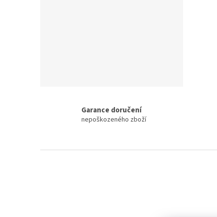
Garance doručení
nepoškozeného zboží
Z
á
p
a
t
í