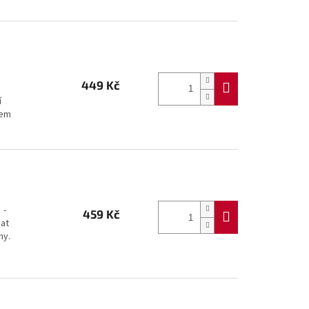
449 Kč
í
zem
 -
459 Kč
nat
ny.