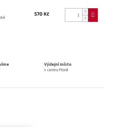
570 Kč
ské
avíme
Výdejní místo
í
v centru Plzně