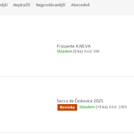
nější
Nejdražší
Nejprodávanější
Abecedně
Frizzante A.NE.VA
Skladem
(5 ks)
Kód:
948
Secco de Čejkovice 2025
Skladem
(>5 ks)
Kód:
1089
Novinka