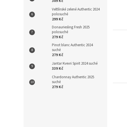
309 Kč
Veltlínské zelené Authentic 2024
polosuché
299 Kč
Donauriesling Fresh 2025
polosuché
279 Kč
Pinot blanc Authentic 2024
suché
279 Kč
Jantar Kvevri Spirit 2024 suché
339 Kč
Chardonnay Authentic 2025
suché
279 Kč