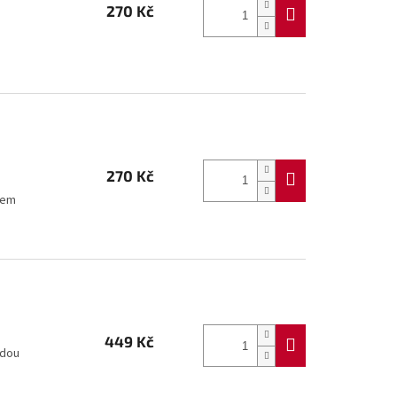
270 Kč
270 Kč
é
kem
449 Kč
odou