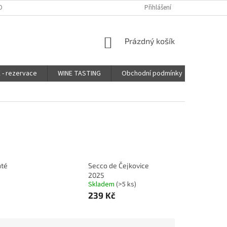
OBNÍCH ÚDAJŮ
Přihlášení
NÁKUPNÍ
Prázdný košík
KOŠÍK
- rezervace
WINE TASTING
Obchodní podmínky
Kontak
nté
Secco de Čejkovice
2025
Skladem
(>5 ks)
239 Kč