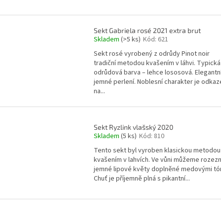
Sekt Gabriela rosé 2021 extra brut
Skladem
(>5 ks)
Kód:
621
Sekt rosé vyrobený z odrůdy Pinot noir
tradiční metodou kvašením v láhvi. Typická
odrůdová barva – lehce lososová. Elegantn
jemné perlení. Noblesní charakter je odka
na...
Sekt Ryzlink vlašský 2020
Skladem
(5 ks)
Kód:
810
Tento sekt byl vyroben klasickou metodou
kvašením v lahvích. Ve vůni můžeme rozez
jemné lipové květy doplněné medovými tó
Chuť je příjemně plná s pikantní...