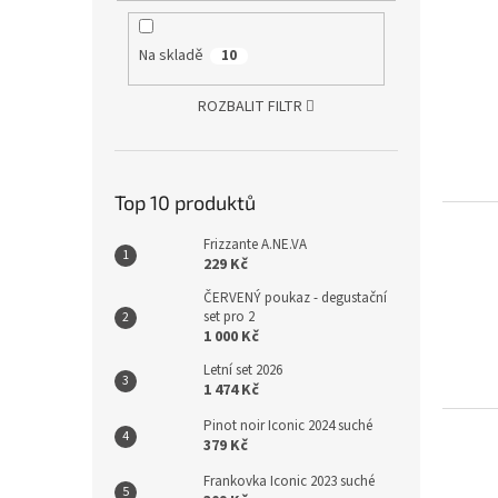
Na skladě
10
ROZBALIT FILTR
Top 10 produktů
Frizzante A.NE.VA
229 Kč
ČERVENÝ poukaz - degustační
set pro 2
1 000 Kč
Letní set 2026
1 474 Kč
Pinot noir Iconic 2024 suché
379 Kč
Frankovka Iconic 2023 suché