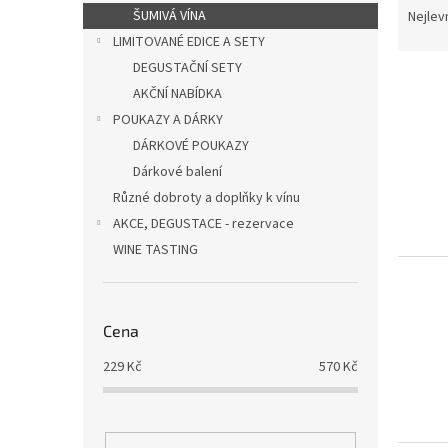
n
a
ŠUMIVÁ VÍNA
Nejlev
e
z
LIMITOVANÉ EDICE A SETY
l
e
DEGUSTAČNÍ SETY
V
n
AKČNÍ NABÍDKA
ý
í
POUKAZY A DÁRKY
p
p
i
r
DÁRKOVÉ POUKAZY
s
o
Dárkové balení
p
d
Různé dobroty a doplňky k vínu
r
u
AKCE, DEGUSTACE - rezervace
o
k
WINE TASTING
d
t
u
ů
k
t
Cena
ů
229
Kč
570
Kč