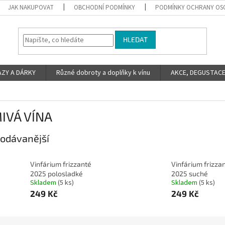
JAK NAKUPOVAT
OBCHODNÍ PODMÍNKY
PODMÍNKY OCHRANY OS
HLEDAT
ZY A DÁRKY
Různé dobroty a doplňky k vínu
AKCE, DEGUSTACE 
IVÁ VÍNA
odávanější
Vinfárium frizzanté
Vinfárium frizza
2025 polosladké
2025 suché
Skladem
(5 ks)
Skladem
(5 ks)
249 Kč
249 Kč