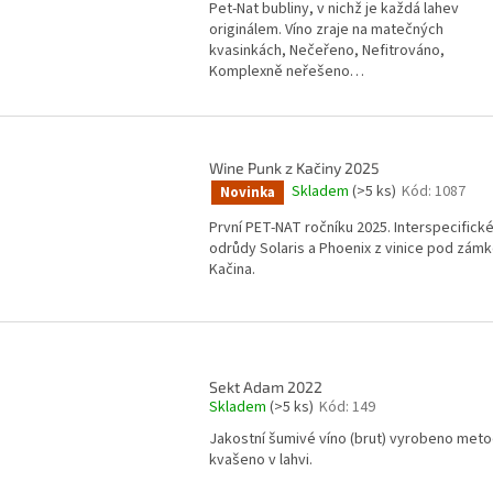
Pet-Nat bubliny, v nichž je každá lahev
originálem. Víno zraje na matečných
kvasinkách, Nečeřeno, Nefitrováno,
Komplexně neřešeno…
Wine Punk z Kačiny 2025
Skladem
(>5 ks)
Kód:
1087
Novinka
První PET-NAT ročníku 2025. Interspecifick
odrůdy Solaris a Phoenix z vinice pod zám
Kačina.
Sekt Adam 2022
Skladem
(>5 ks)
Kód:
149
Jakostní šumivé víno (brut) vyrobeno met
kvašeno v lahvi.