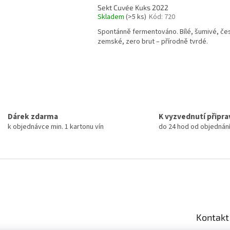
Sekt Cuvée Kuks 2022
Skladem
(>5 ks)
Kód:
720
Spontánně fermentováno. Bílé, šumivé, če
zemské, zero brut – přírodně tvrdé.
O
v
l
á
Dárek zdarma
K vyzvednutí připr
d
k objednávce min. 1 kartonu vín
do 24 hod od objednán
a
c
í
p
r
v
k
y
v
Kontakt
ý
p