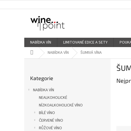
Přejít
na
obsah
NABÍDKA VÍN
LIMITOVANÉ EDICE A SETY
POUKA
Domů
NABÍDKA VÍN
ŠUMIVÁ VÍNA
P
ŠUM
o
Přeskočit
s
Kategorie
kategorie
Nejpr
t
r
NABÍDKA VÍN
a
NEALKOHOLICKÉ
n
NÍZKOALKOHOLICKÉ VÍNO
n
í
BÍLÉ VÍNO
p
ČERVENÉ VÍNO
a
RŮŽOVÉ VÍNO
Ř