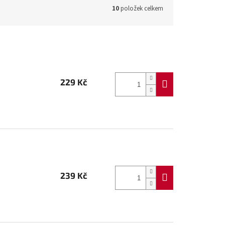
10
položek celkem
229 Kč
239 Kč