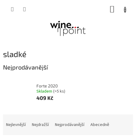
Přejít
NÁKUP
na
obsah
KOŠÍK
sladké
Nejprodávanější
Forte 2020
Skladem
(>5 ks)
409 Kč
Ř
a
Nejlevnější
Nejdražší
Nejprodávanější
Abecedně
z