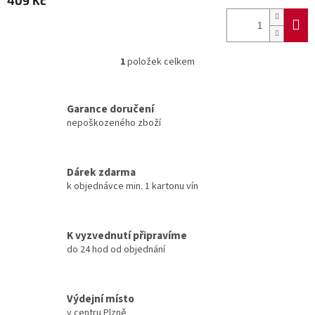
409 Kč
1
položek celkem
O
v
l
á
Garance doručení
d
nepoškozeného zboží
a
c
í
Dárek zdarma
p
k objednávce min. 1 kartonu vín
r
v
k
y
K vyzvednutí připravíme
v
do 24 hod od objednání
ý
p
i
s
Výdejní místo
u
v centru Plzně