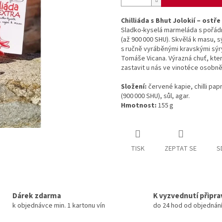
Chilliáda s Bhut Jolokií – ost
Sladko-kyselá marmeláda s pořádno
(až 900 000 SHU). Skvělá k masu, s
s ručně vyráběnými kravskými sýr
Tomáše Vicana. Výrazná chuť, kte
zastavit u nás ve vinotéce osobně
Složení:
červené kapie, chilli pap
(900 000 SHU), sůl, agar.
Hmotnost:
155 g
TISK
ZEPTAT SE
S
Dárek zdarma
K vyzvednutí připr
k objednávce min. 1 kartonu vín
do 24 hod od objednán