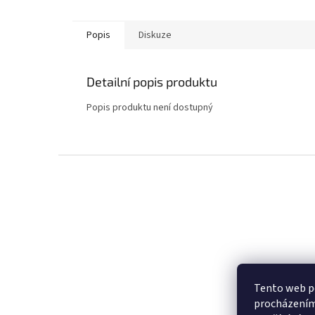
Popis
Diskuze
Detailní popis produktu
Popis produktu není dostupný
Z
á
p
a
t
í
Tento web po
procházením 