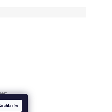
9367
book
Souhlasím
oint_plzen/