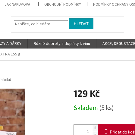
JAK NAKUPOVAT
OBCHODNÍ PODMÍNKY
PODMÍNKY OCHRANY OS
HLEDAT
ZY A DÁRKY
Různé dobroty a doplňky k vínu
AKCE, DEGUSTACE 
 EXTRA 155 g
cháčků
129 Kč
Měrná
Skladem
(5 ks)
cena:
Přidat do koš