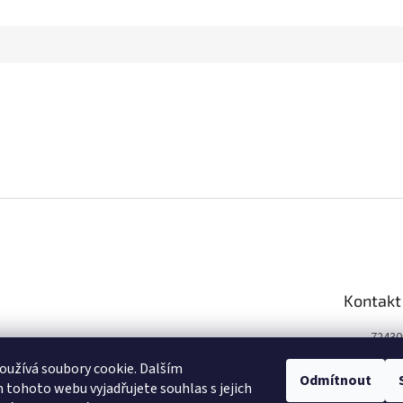
Kontakt
72430
Face
užívá soubory cookie. Dalším
Odmítnout
tohoto webu vyjadřujete souhlas s jejich
winep