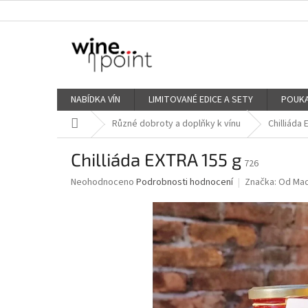
Přejít
na
obsah
NABÍDKA VÍN
LIMITOVANÉ EDICE A SETY
POUKA
Domů
Různé dobroty a doplňky k vínu
Chilliáda
Chilliáda EXTRA 155 g
726
Průměrné
Neohodnoceno
Podrobnosti hodnocení
Značka:
Od Ma
hodnocení
produktu
je
0,0
z
5
hvězdiček.