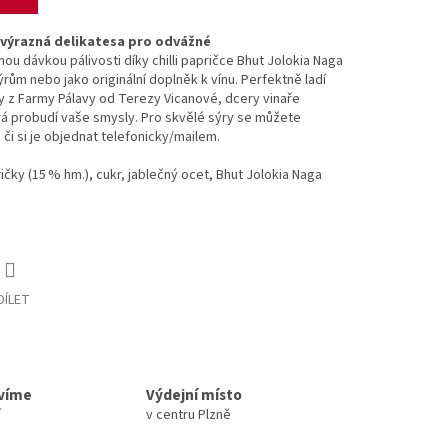
ře výrazná delikatesa pro odvážné
u dávkou pálivosti díky chilli papričce Bhut Jolokia Naga
ýrům nebo jako originální doplněk k vínu. Perfektně ladí
y z Farmy Pálavy od Terezy Vicanové, dcery vinaře
rá probudí vaše smysly. Pro skvělé sýry se můžete
 či si je objednat telefonicky/mailem.
ričky (15 % hm.), cukr, jablečný ocet, Bhut Jolokia Naga
DÍLET
avíme
Výdejní místo
í
v centru Plzně