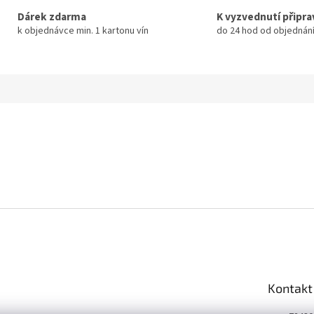
Dárek zdarma
K vyzvednutí připr
k objednávce min. 1 kartonu vín
do 24 hod od objednán
Kontakt