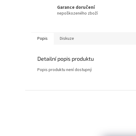
Garance doručení
nepoškozeného zboží
Popis
Diskuze
Detailní popis produktu
Popis produktu není dostupný
Z
á
p
a
t
í