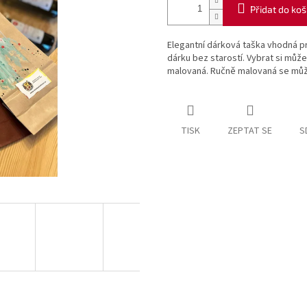
Přidat do koš
Elegantní dárková taška vhodná pro
dárku bez starostí. Vybrat si můž
malovaná. Ručně malovaná se může
TISK
ZEPTAT SE
S