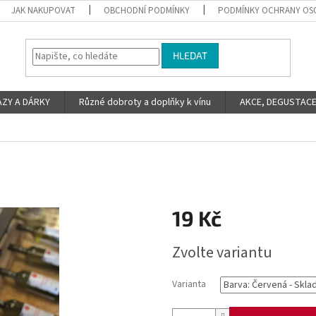
JAK NAKUPOVAT
OBCHODNÍ PODMÍNKY
PODMÍNKY OCHRANY OS
HLEDAT
ZY A DÁRKY
Různé dobroty a doplňky k vínu
AKCE, DEGUSTACE 
19 Kč
Měrná
Zvolte variantu
cena:
Varianta