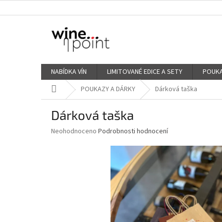
Přejít
na
obsah
NABÍDKA VÍN
LIMITOVANÉ EDICE A SETY
POUKA
Domů
POUKAZY A DÁRKY
Dárková taška
Dárková taška
Průměrné
Neohodnoceno
Podrobnosti hodnocení
hodnocení
produktu
je
0,0
z
5
hvězdiček.