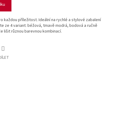
íku
 každou příležitost. Ideální na rychlé a stylové zabalení
ete ze 4 variant: béžová, tmavě modrá,
bodová a ručně
 lišit různou barevnou kombinací.
DÍLET