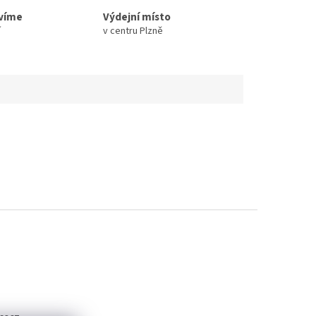
avíme
Výdejní místo
í
v centru Plzně