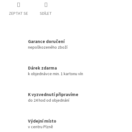
ZEPTAT SE
SDÍLET
Garance doručení
nepoškozeného zboží
Dárek zdarma
k objednávce min. 1 kartonu vín
K vyzvednutí připravíme
do 24 hod od objednání
Výdejní místo
v centru Plzně