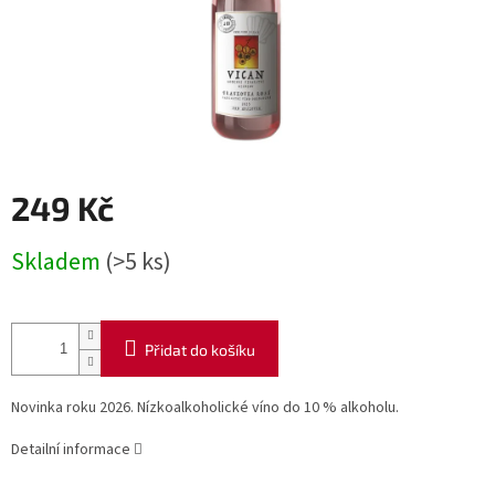
249 Kč
Měrná
Skladem
(>5 ks)
cena:
Přidat do košíku
Novinka roku 2026. Nízkoalkoholické víno do 10 % alkoholu.
Detailní informace