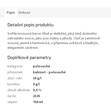
Popis
Diskuze
Detailní popis produktu
Světle lososová barva. Vůně je delikátní, plná tónů drobného
zahradního ovoce, jako jsou maliny a jahody. Chuť je sametově
ovocná, jemná a harmonická, s příjemnou svěžestí a hladkým,
elegantním závěrem.
Doplňkové parametry
Kategorie
:
polosuché
přívlastek
:
kabinet - polosuché
zbyt. cukr
:
16 g/l
kyseliny
:
8 g/l
obsah alkoholu
:
9,5 %
šarže
:
2325
objem
:
750 ml