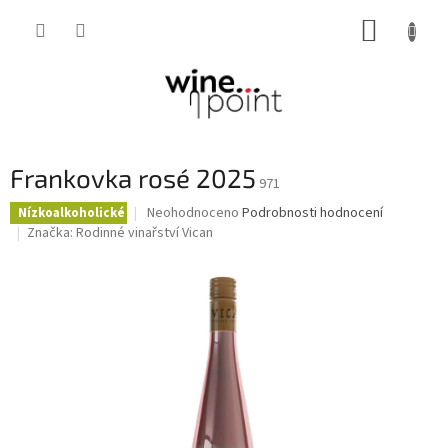
Přejít
NÁKUP
na
obsah
KOŠÍK
Frankovka rosé 2025
971
Průměrné
Neohodnoceno
Podrobnosti hodnocení
Nízkoalkoholické
hodnocení
Značka:
Rodinné vinařství Vican
produktu
je
0,0
z
5
hvězdiček.