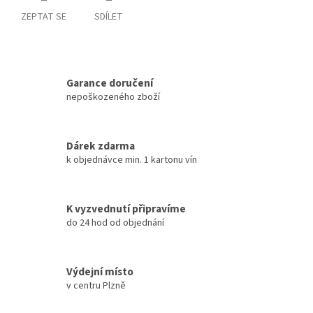
ZEPTAT SE
SDÍLET
Garance doručení
nepoškozeného zboží
Dárek zdarma
k objednávce min. 1 kartonu vín
K vyzvednutí připravíme
do 24 hod od objednání
Výdejní místo
v centru Plzně