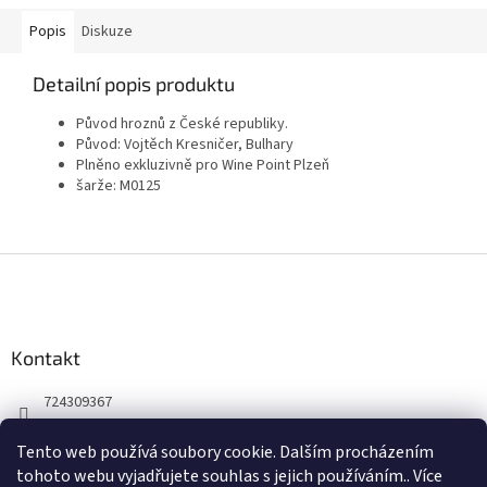
Popis
Diskuze
Detailní popis produktu
Původ hroznů z České republiky.
Původ: Vojtěch Kresničer, Bulhary
Plněno exkluzivně pro Wine Point Plzeň
šarže: M0125
Z
á
p
a
Kontakt
t
í
724309367
Facebook
Tento web používá soubory cookie. Dalším procházením
winepoint_plzen/
tohoto webu vyjadřujete souhlas s jejich používáním.. Více