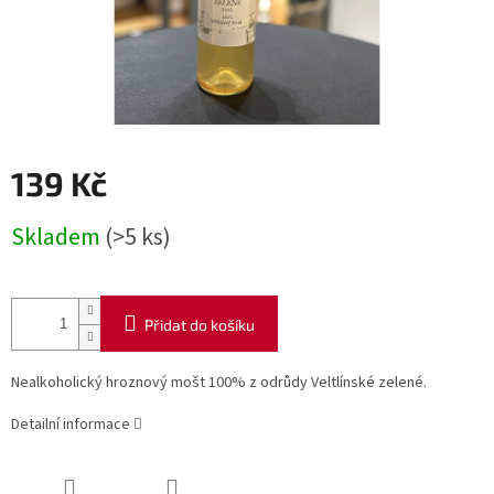
139 Kč
Měrná
Skladem
(>5 ks)
cena:
Přidat do košíku
Nealkoholický hroznový mošt 100% z odrůdy Veltlínské zelené.
Detailní informace