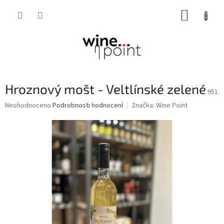
Přejít
NÁKUP
na
obsah
KOŠÍK
Hroznový mošt - Veltlínské zelené
951
Průměrné
Neohodnoceno
Podrobnosti hodnocení
Značka:
Wine Point
hodnocení
produktu
je
0,0
z
5
hvězdiček.