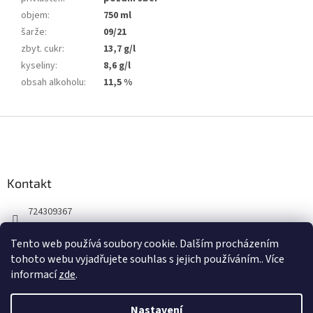
objem
:
750 ml
šarže
:
09/21
zbyt. cukr
:
13,7 g/l
kyseliny
:
8,6 g/l
obsah alkoholu
:
11,5 %
Z
á
p
a
Kontakt
t
í
724309367
Facebook
Tento web používá soubory cookie. Dalším procházením
winepoint_plzen/
tohoto webu vyjadřujete souhlas s jejich používáním.. Více
informací
zde
.
Nastavení