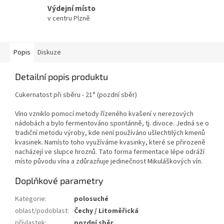
Výdejní místo
v centru Plzně
Popis
Diskuze
Detailní popis produktu
Cukernatost při sběru - 21° (pozdní sběr)
Víno vzniklo pomocí metody řízeného kvašení v nerezových
nádobách a bylo fermentováno spontánně, tj. divoce. Jedná se o
tradiční metodu výroby, kde není používáno ušlechtilých kmenů
kvasinek. Namísto toho využíváme kvasinky, které se přirozeně
nacházejí ve slupce hroznů. Tato forma fermentace lépe odráží
místo původu vína a zdůrazňuje jedinečnost Mikuláškových vín.
Doplňkové parametry
Kategorie
:
polosuché
oblast/podoblast
:
Čechy / Litoměřická
přívlastek
:
pozdní sběr