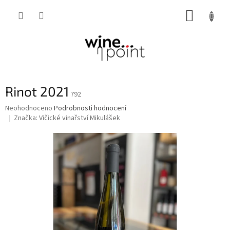
Přejít
NÁKUP
na
obsah
KOŠÍK
Rinot 2021
792
Průměrné
Neohodnoceno
Podrobnosti hodnocení
hodnocení
Značka:
Vičické vinařství Mikulášek
produktu
je
0,0
z
5
hvězdiček.