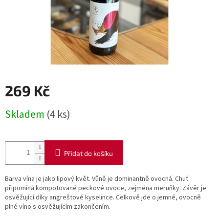
269 Kč
Měrná
Skladem
(4 ks)
cena:
Přidat do košíku
Barva vína je jako lipový květ. Vůně je dominantně ovocná. Chuť
připomíná kompotované peckové ovoce, zejména meruňky. Závěr je
osvěžující díky angreštové kyselince. Celkově jde o jemné, ovocně
plné víno s osvěžujícím zakončením.