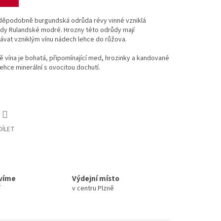
vděpodobně burgundská odrůda révy vinné vzniklá
dy Rulandské modré. Hrozny této odrůdy mají
ávat vzniklým vínu nádech lehce do růžova.
ně vína je bohatá, připomínající med, hrozinky a kandované
lehce minerální s ovocitou dochutí.
DÍLET
avíme
Výdejní místo
í
v centru Plzně