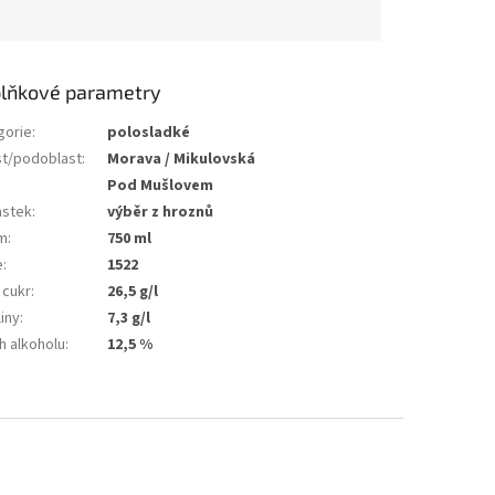
lňkové parametry
gorie
:
polosladké
st/podoblast
:
Morava / Mikulovská
Pod Mušlovem
astek
:
výběr z hroznů
m
:
750 ml
e
:
1522
 cukr
:
26,5 g/l
iny
:
7,3 g/l
h alkoholu
:
12,5 %