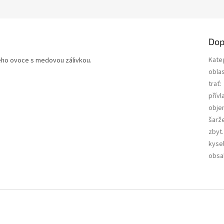
Dop
Kate
kého ovoce s medovou zálivkou.
obla
trať
:
přívl
obje
šarž
zbyt.
d
kysel
obsa