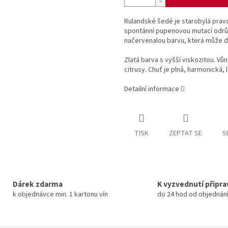
Rulandské šedé je starobylá pra
spontánní pupenovou mutací odrů
načervenalou barvu, která může d
Zlatá barva s vyšší viskozitou. Vů
citrusy. Chuť je plná, harmonická, 
Detailní informace
TISK
ZEPTAT SE
S
Dárek zdarma
K vyzvednutí připr
k objednávce min. 1 kartonu vín
do 24 hod od objednán