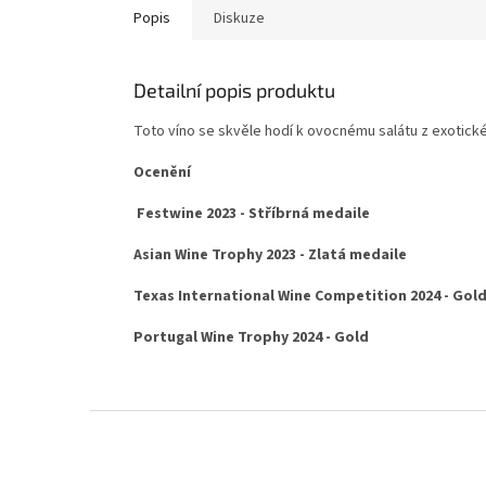
Popis
Diskuze
Detailní popis produktu
Toto víno se skvěle hodí k ovocnému salátu z exotic
Ocenění
Festwine 2023 - Stříbrná medaile
Asian Wine Trophy 2023 - Zlatá medaile
Texas International Wine Competition 2024 - Gol
Portugal Wine Trophy 2024 - Gold
Z
á
p