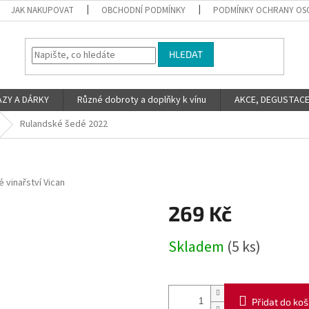
JAK NAKUPOVAT
OBCHODNÍ PODMÍNKY
PODMÍNKY OCHRANY OS
HLEDAT
ZY A DÁRKY
Různé dobroty a doplňky k vínu
AKCE, DEGUSTACE 
Rulandské šedé 2022
 vinařství Vican
269 Kč
Měrná
Skladem
(5 ks)
cena:
Přidat do koš