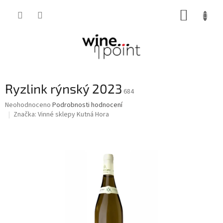
Přejít
NÁKUP
na
obsah
KOŠÍK
Ryzlink rýnský 2023
684
Průměrné
Neohodnoceno
Podrobnosti hodnocení
hodnocení
Značka:
Vinné sklepy Kutná Hora
produktu
je
0,0
z
5
hvězdiček.