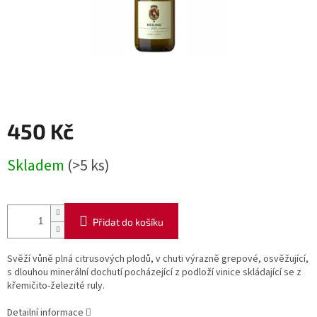
450 Kč
Měrná
Skladem
(>5 ks)
cena:
Přidat do košíku
Svěží vůně plná citrusových plodů, v chuti výrazně grepové, osvěžující,
s dlouhou minerální dochutí pocházející z podloží vinice skládající se z
křemičito-železité ruly.
Detailní informace