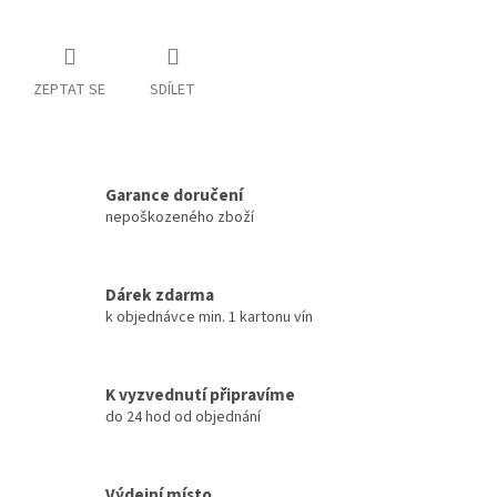
ZEPTAT SE
SDÍLET
Garance doručení
nepoškozeného zboží
Dárek zdarma
k objednávce min. 1 kartonu vín
K vyzvednutí připravíme
do 24 hod od objednání
Výdejní místo