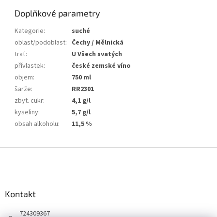
Doplňkové parametry
Kategorie
:
suché
oblast/podoblast
:
Čechy / Mělnická
trať
:
U Všech svatých
přívlastek
:
české zemské víno
objem
:
750 ml
šarže
:
RR2301
zbyt. cukr
:
4,1 g/l
kyseliny
:
5,7 g/l
obsah alkoholu
:
11,5 %
Z
á
p
a
Kontakt
t
í
724309367