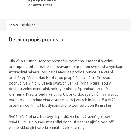
v centru Plzně
Popis
Diskuze
Detailní popis produktu
Bílá vína z Kutné Hory se vyznačují zejména jemností a velmi
přístupnou pitelností. Zachovávají si příjemnou svěžest a vynikají
expresivní mineralitou založenou na podloží vinice, ze které
pocházejí. Vinice Nad Kapličkou propůjčuje vínům křídovou
dochuť, ve vinici U Všech svatých vznikají vína, která jsou v
dochuti velmi minerální, někdy mohou připomínat drcené
křemeny. Písčitá půda ve vinici U Borku dodává vínům výraznou
ovocitost.
Všechna vína z Kutné Hory jsou v
bio
kvalitě a drží
prestižní certifikát biodynamického zemědělství
Demeter
.
Svěží vůně plná citrusových plodů, v chuti výrazně grepové,
osvěžující, s dlouhou minerální dochutí pocházející z podloží
vinice skládající se z křemičito-železité ruly.