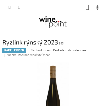
Přejít
NÁKUP
na
obsah
KOŠÍK
Ryzlink rýnský 2023
345
Průměrné
Neohodnoceno
Podrobnosti hodnocení
KAREL RODEN
hodnocení
Značka:
Rodinné vinařství Vican
produktu
je
0,0
z
5
hvězdiček.