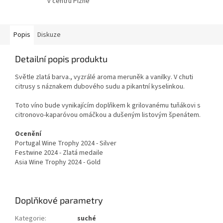
v centru Plzně
Popis
Diskuze
Detailní popis produktu
Světle zlatá barva., vyzrálé aroma meruněk a vanilky. V chuti
citrusy s náznakem dubového sudu a pikantní kyselinkou.
Toto víno bude vynikajícím doplňkem k grilovanému tuňákovi s
citronovo-kaparóvou omáčkou a dušeným listovým špenátem.
Ocenění
Portugal Wine Trophy 2024 - Silver
Festwine 2024 - Zlatá medaile
Asia Wine Trophy 2024 - Gold
Doplňkové parametry
Kategorie
:
suché