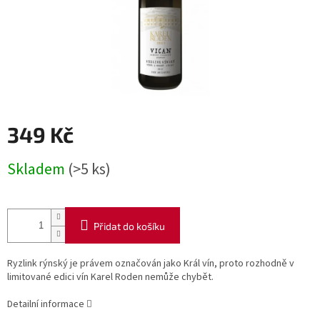
349 Kč
Měrná
Skladem
(>5 ks)
cena:
Přidat do košíku
Ryzlink rýnský je právem označován jako Král vín, proto rozhodně v
limitované edici vín Karel Roden nemůže chybět.
Detailní informace