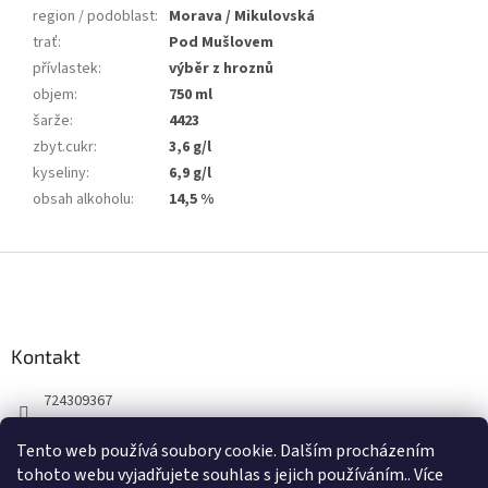
region / podoblast
:
Morava / Mikulovská
trať
:
Pod Mušlovem
přívlastek
:
výběr z hroznů
objem
:
750 ml
šarže
:
4423
zbyt.cukr
:
3,6 g/l
kyseliny
:
6,9 g/l
obsah alkoholu
:
14,5 %
Z
á
p
a
Kontakt
t
í
724309367
Facebook
Tento web používá soubory cookie. Dalším procházením
winepoint_plzen/
tohoto webu vyjadřujete souhlas s jejich používáním.. Více