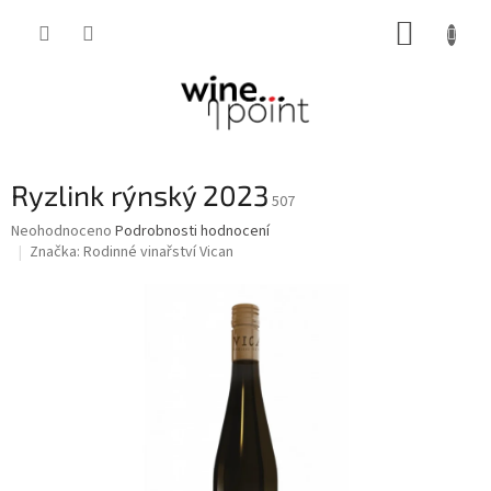
Přejít
NÁKUP
na
obsah
KOŠÍK
Ryzlink rýnský 2023
507
Průměrné
Neohodnoceno
Podrobnosti hodnocení
hodnocení
Značka:
Rodinné vinařství Vican
produktu
je
0,0
z
5
hvězdiček.