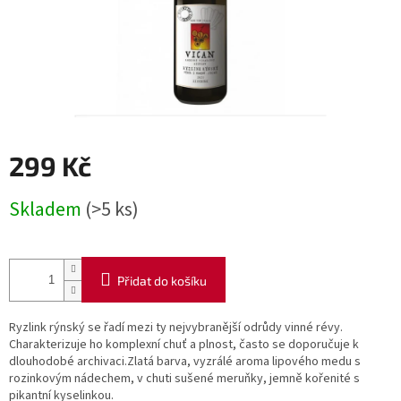
299 Kč
Měrná
Skladem
(>5 ks)
cena:
Přidat do košíku
Ryzlink rýnský se řadí mezi ty nejvybranější odrůdy vinné révy.
Charakterizuje ho komplexní chuť a plnost, často se doporučuje k
dlouhodobé archivaci.
Zlatá barva, vyzrálé aroma lipového medu s
rozinkovým nádechem, v chuti sušené meruňky, jemně kořenité s
pikantní kyselinkou.