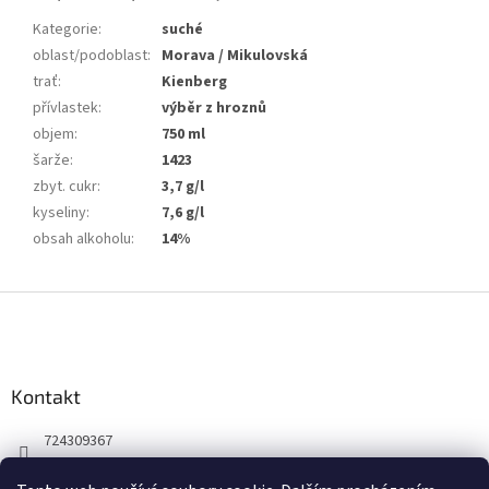
Kategorie
:
suché
oblast/podoblast
:
Morava / Mikulovská
trať
:
Kienberg
přívlastek
:
výběr z hroznů
objem
:
750 ml
šarže
:
1423
zbyt. cukr
:
3,7 g/l
kyseliny
:
7,6 g/l
obsah alkoholu
:
14%
Z
á
p
a
Kontakt
t
í
724309367
Facebook