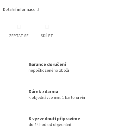
Detailní informace
ZEPTAT SE
SDÍLET
Garance doručení
nepoškozeného zboží
Dárek zdarma
k objednávce min. 1 kartonu vín
K vyzvednutí připravíme
do 24 hod od objednání