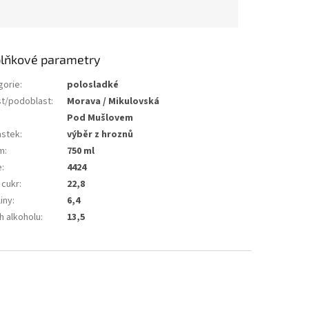
lňkové parametry
gorie
:
polosladké
st/podoblast
:
Morava / Mikulovská
Pod Mušlovem
astek
:
výběr z hroznů
m
:
750 ml
e
:
4424
 cukr
:
22,8
iny
:
6,4
h alkoholu
:
13,5