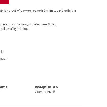
 jako Král vín, proto rozhodně v limitované edici vín
ého medu s rozinkovým nádechem. V chuti
pikantní kyselinkou.
DÍLET
avíme
Výdejní místo
í
v centru Plzně