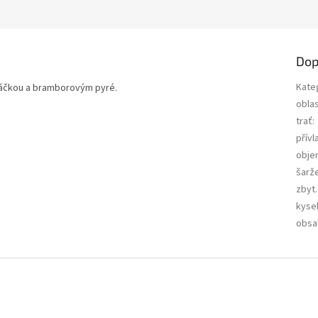
Dop
Kate
máčkou a bramborovým pyré.
obla
trať
:
přívl
obje
šarž
zbyt.
kysel
obsa