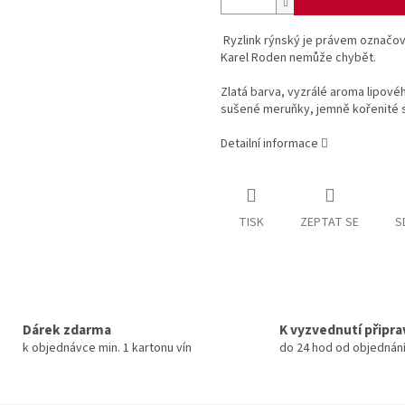
Ryzlink rýnský je právem označován
Karel Roden nemůže chybět.
Zlatá barva, vyzrálé aroma lipov
sušené meruňky, jemně kořenité s 
Detailní informace
TISK
ZEPTAT SE
S
Dárek zdarma
K vyzvednutí připr
k objednávce min. 1 kartonu vín
do 24 hod od objednán