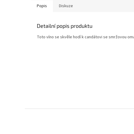
Popis
Diskuze
Detailní popis produktu
Toto víno se skvěle hodí k candátovi se smržovou o
Z
á
p
a