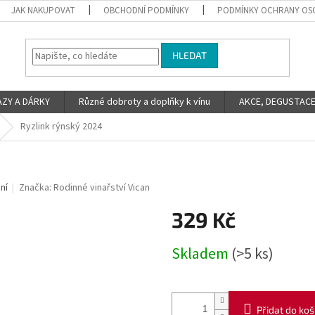
JAK NAKUPOVAT
OBCHODNÍ PODMÍNKY
PODMÍNKY OCHRANY OS
HLEDAT
ZY A DÁRKY
Různé dobroty a doplňky k vínu
AKCE, DEGUSTACE 
Ryzlink rýnský 2024
ní
Značka:
Rodinné vinařství Vican
329 Kč
Měrná
Skladem
(>5 ks)
cena:
Přidat do koš