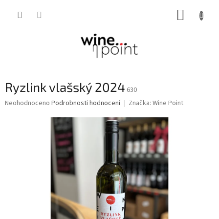
Přejít
NÁKUP
na
obsah
KOŠÍK
Ryzlink vlašský 2024
630
Průměrné
Neohodnoceno
Podrobnosti hodnocení
Značka:
Wine Point
hodnocení
produktu
je
0,0
z
5
hvězdiček.