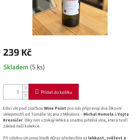
239 Kč
Měrná
Skladem
(5 ks)
cena:
Přidat do košíku
Edici vín pod značkou
Wine Point
pro nás připravují dva šikovní
sklepmistři od Tomáše Vicana z Mikulova –
Michal Homola
a
Vojta
Kresničer
. Díky nim vznikají lehká a snadno pitelná vína, která tvoří
základ naší kolekce.
Při výběru vín jsme kladli důraz především na
lehkost, svěžest a