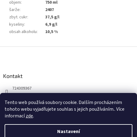
objem
:
750 ml
šarže
:
2407
zbyt. cukr
:
37,5 g/l
kyseliny
:
6,9 g/l
obsah alkoholu
:
10,5 %
Z
á
p
a
Kontakt
t
í
724309367
Facebook
Tento web používá soubory cookie. Dalším procházením
winepoint_plzen/
tohoto webu vyjadřujete souhlas s jejich používáním.. Více
informací
zde
.
Nastavení
Vytvořil Shoptet