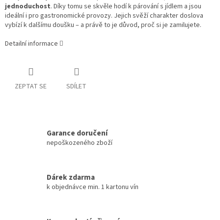
jednoduchost
. Díky tomu se skvěle hodí k párování s jídlem a jsou
ideální i pro gastronomické provozy. Jejich svěží charakter doslova
vybízí k dalšímu doušku – a právě to je důvod, proč si je zamilujete.
Detailní informace
ZEPTAT SE
SDÍLET
Garance doručení
nepoškozeného zboží
Dárek zdarma
k objednávce min. 1 kartonu vín