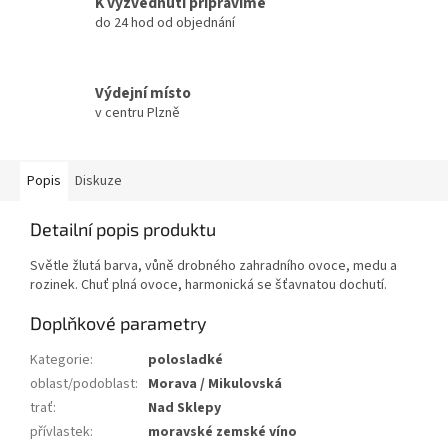
K vyzvednutí připravíme
do 24 hod od objednání
Výdejní místo
v centru Plzně
Popis
Diskuze
Detailní popis produktu
Světle žlutá barva, vůně drobného zahradního ovoce, medu a
rozinek. Chuť plná ovoce, harmonická se šťavnatou dochutí.
Doplňkové parametry
Kategorie
:
polosladké
oblast/podoblast
:
Morava / Mikulovská
trať
:
Nad Sklepy
přívlastek
:
moravské zemské víno