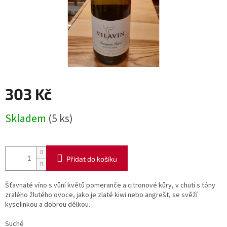
303 Kč
Měrná
Skladem
(5 ks)
cena:
Přidat do košíku
Šťavnaté víno s vůní květů pomeranče a citronové kůry, v chuti s tóny
zralého žlutého ovoce, jako je zlaté kiwi nebo angrešt, se svěží
kyselinkou a dobrou délkou.
Suché