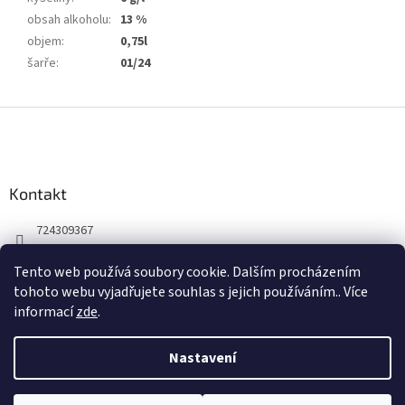
obsah alkoholu
:
13 %
objem
:
0,75l
šarře
:
01/24
Z
á
p
a
Kontakt
t
í
724309367
Facebook
Tento web používá soubory cookie. Dalším procházením
winepoint_plzen/
tohoto webu vyjadřujete souhlas s jejich používáním.. Více
informací
zde
.
Nastavení
Vytvořil Shoptet