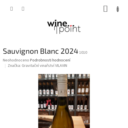
Přejít
NÁKUP
na
obsah
KOŠÍK
Sauvignon Blanc 2024
1010
Průměrné
Neohodnoceno
Podrobnosti hodnocení
hodnocení
Značka:
Gravitační vinařství VILAVIN
produktu
je
0,0
z
5
hvězdiček.