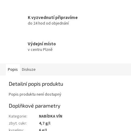
K vyzvednutí připravíme
do 24 hod od objednání
Výdejní místo
v centru Plzně
Popis
Diskuze
Detailní popis produktu
Popis produktu není dostupný
Doplňkové parametry
Kategorie
:
NABÍDKA VÍN
zbyt. cukr
:
4,7 g/l
kyseliny
:
6 g/l