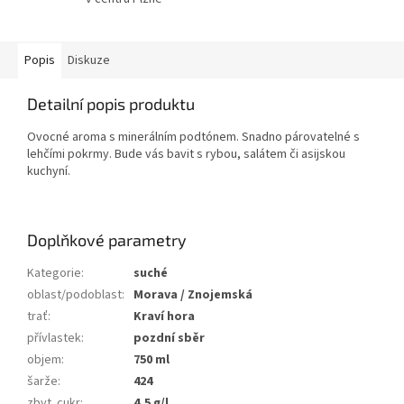
Popis
Diskuze
Detailní popis produktu
Ovocné aroma s minerálním podtónem. Snadno párovatelné s
lehčími pokrmy. Bude vás bavit s rybou, salátem či asijskou
kuchyní.
Doplňkové parametry
Kategorie
:
suché
oblast/podoblast
:
Morava / Znojemská
trať
:
Kraví hora
přívlastek
:
pozdní sběr
objem
:
750 ml
šarže
:
424
zbyt. cukr
:
4,5 g/l