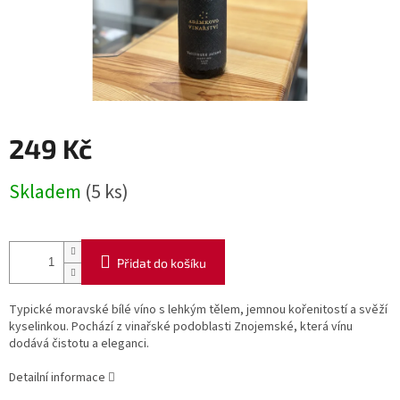
249 Kč
Měrná
Skladem
(5 ks)
cena:
Přidat do košíku
Typické moravské bílé víno s lehkým tělem, jemnou kořenitostí a svěží
kyselinkou. Pochází z vinařské podoblasti Znojemské, která vínu
dodává čistotu a eleganci.
Detailní informace