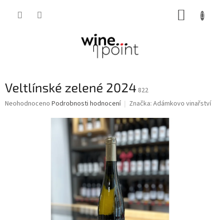
Přejít
NÁKUP
na
obsah
KOŠÍK
Veltlínské zelené 2024
822
Průměrné
Neohodnoceno
Podrobnosti hodnocení
Značka:
Adámkovo vinařství
hodnocení
produktu
je
0,0
z
5
hvězdiček.