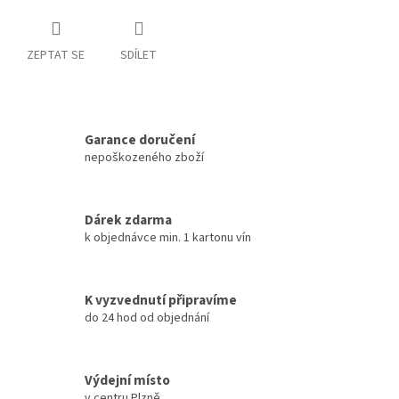
ZEPTAT SE
SDÍLET
Garance doručení
nepoškozeného zboží
Dárek zdarma
k objednávce min. 1 kartonu vín
K vyzvednutí připravíme
do 24 hod od objednání
Výdejní místo
v centru Plzně